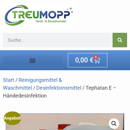
0
0,00
€
Start
/
Reinigungsmittel &
Waschmittel
/
Desinfektionsmittel
/ Tephatan E –
Händedesinfektion
Angebot!