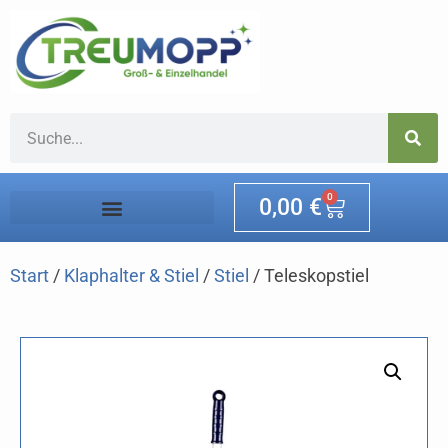
0
0,00
€
Start
/
Klaphalter & Stiel
/
Stiel
/ Teleskopstiel