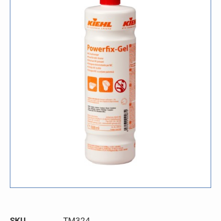
SKU
TM324.