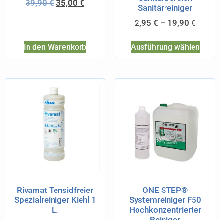
39,90
€
35,00
€
Sanitärreiniger
2,95
€
–
19,90
€
In den Warenkorb
Ausführung wählen
Rivamat Tensidfreier
ONE STEP®
Spezialreiniger Kiehl 1
Systemreiniger F50
L.
Hochkonzentrierter
Reiniger