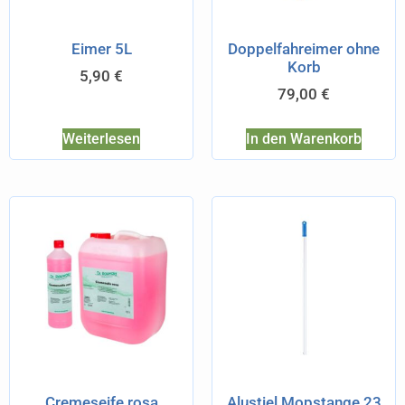
Eimer 5L
Doppelfahreimer ohne
Korb
5,90
€
79,00
€
Weiterlesen
In den Warenkorb
Cremeseife rosa
Alustiel,Mopstange 23