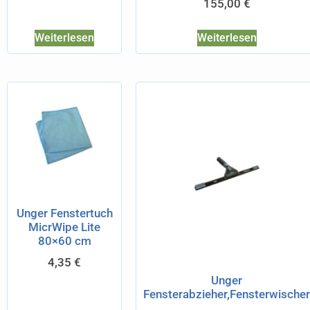
155,00
€
Weiterlesen
Weiterlesen
Unger Fenstertuch
MicrWipe Lite
80×60 cm
4,35
€
Unger
Fensterabzieher,Fensterwischer