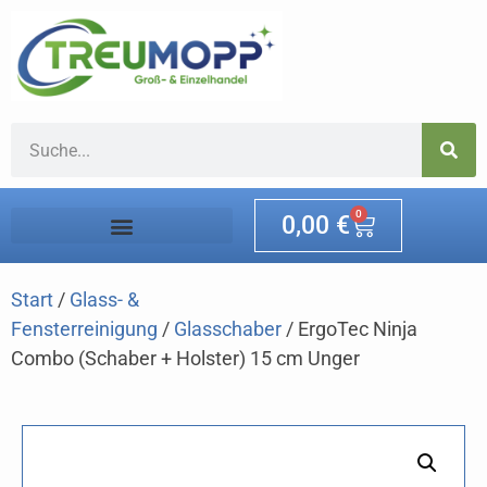
0
0,00
€
Start
/
Glass- &
Fensterreinigung
/
Glasschaber
/ ErgoTec Ninja
Combo (Schaber + Holster) 15 cm Unger