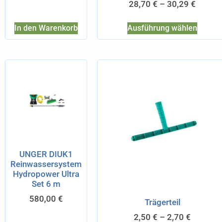
28,70
€
–
30,29
€
In den Warenkorb
Ausführung wählen
UNGER DIUK1
Reinwassersystem
Hydropower Ultra
Set 6 m
580,00
€
Trägerteil
2,50
€
–
2,70
€